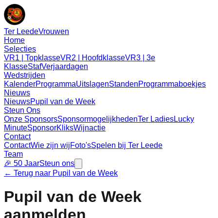
Ter Leede
Vrouwen
Home
Selecties
VR1 | Topklasse
VR2 | Hoofdklasse
VR3 | 3e
Klasse
Staf
Verjaardagen
Wedstrijden
Kalender
Programma
Uitslagen
Standen
Programmaboekjes
Nieuws
Nieuws
Pupil van de Week
Steun Ons
Onze Sponsors
Sponsormogelijkheden
Ter Ladies
Lucky
Minute
SponsorKliks
Wijnactie
Contact
Contact
Wie zijn wij
Foto's
Spelen bij Ter Leede
Team
🎉 50 Jaar
Steun ons
← Terug naar Pupil van de Week
Pupil van de Week
aanmelden