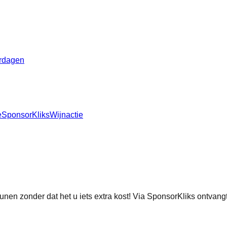
rdagen
e
SponsorKliks
Wijnactie
unen zonder dat het u iets extra kost! Via SponsorKliks ontva