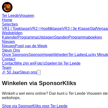
Ter Leede
Vrouwen
Home
Selecties
VR1 | Topklasse
VR2 | Hoofdklasse
VR3 | 3e Klasse
Staf
Verjaa
Wedstrijden
Kalender
Programma
Uitslagen
Standen
Programmaboekjes
Nieuws
Nieuws
Pupil van de Week
Steun Ons
Onze Sponsors
Sponsormogelijkheden
Ter Ladies
Lucky Minut
Contact
Contact
Wie zijn wij
Foto's
Spelen bij Ter Leede
Team
🎉 50 Jaar
Steun ons
Winkelen via SponsorKliks
Winkelt u wel eens online? Dan kunt u Ter Leede Vrouwen ste
webshops.
Shop via SponsorKliks voor Ter Leede