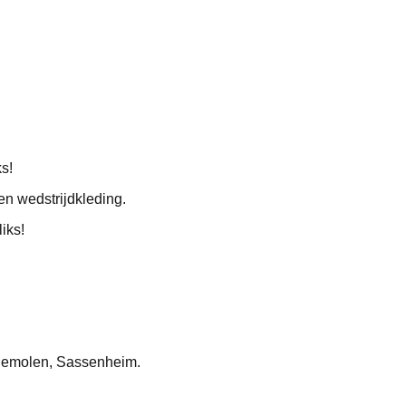
s!
en wedstrijdkleding.
iks!
odemolen, Sassenheim.