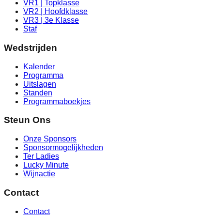
VR1 | Topklasse
VR2 | Hoofdklasse
VR3 | 3e Klasse
Staf
Wedstrijden
Kalender
Programma
Uitslagen
Standen
Programmaboekjes
Steun Ons
Onze Sponsors
Sponsormogelijkheden
Ter Ladies
Lucky Minute
Wijnactie
Contact
Contact