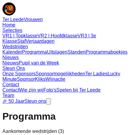
Ter Leede
Vrouwen
Home
Selecties
VR1 | Topklasse
VR2 | Hoofdklasse
VR3 | 3e
Klasse
Staf
Verjaardagen
Wedstrijden
Kalender
Programma
Uitslagen
Standen
Programmaboekjes
Nieuws
Nieuws
Pupil van de Week
Steun Ons
Onze Sponsors
Sponsormogelijkheden
Ter Ladies
Lucky
Minute
SponsorKliks
Wijnactie
Contact
Contact
Wie zijn wij
Foto's
Spelen bij Ter Leede
Team
🎉 50 Jaar
Steun ons
Programma
Aankomende wedstrijden (
3
)