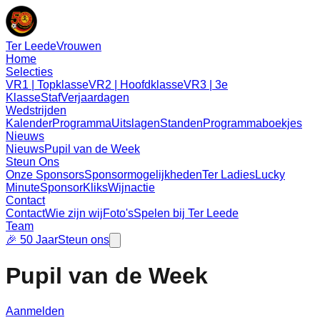
Ter Leede
Vrouwen
Home
Selecties
VR1 | Topklasse
VR2 | Hoofdklasse
VR3 | 3e
Klasse
Staf
Verjaardagen
Wedstrijden
Kalender
Programma
Uitslagen
Standen
Programmaboekjes
Nieuws
Nieuws
Pupil van de Week
Steun Ons
Onze Sponsors
Sponsormogelijkheden
Ter Ladies
Lucky
Minute
SponsorKliks
Wijnactie
Contact
Contact
Wie zijn wij
Foto's
Spelen bij Ter Leede
Team
🎉 50 Jaar
Steun ons
Pupil van de Week
Aanmelden