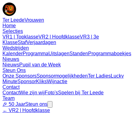
Ter Leede
Vrouwen
Home
Selecties
VR1 | Topklasse
VR2 | Hoofdklasse
VR3 | 3e
Klasse
Staf
Verjaardagen
Wedstrijden
Kalender
Programma
Uitslagen
Standen
Programmaboekjes
Nieuws
Nieuws
Pupil van de Week
Steun Ons
Onze Sponsors
Sponsormogelijkheden
Ter Ladies
Lucky
Minute
SponsorKliks
Wijnactie
Contact
Contact
Wie zijn wij
Foto's
Spelen bij Ter Leede
Team
🎉 50 Jaar
Steun ons
←
VR2
|
Hoofdklasse