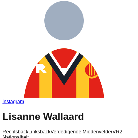
Instagram
Lisanne Wallaard
Rechtsback
Linksback
Verdedigende Middenvelder
VR2
Nationaliteit