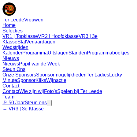
Ter Leede
Vrouwen
Home
Selecties
VR1 | Topklasse
VR2 | Hoofdklasse
VR3 | 3e
Klasse
Staf
Verjaardagen
Wedstrijden
Kalender
Programma
Uitslagen
Standen
Programmaboekjes
Nieuws
Nieuws
Pupil van de Week
Steun Ons
Onze Sponsors
Sponsormogelijkheden
Ter Ladies
Lucky
Minute
SponsorKliks
Wijnactie
Contact
Contact
Wie zijn wij
Foto's
Spelen bij Ter Leede
Team
🎉 50 Jaar
Steun ons
←
VR3
|
3e Klasse