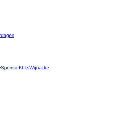
rdagen
e
SponsorKliks
Wijnactie