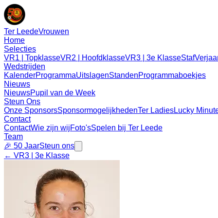
Ter Leede
Vrouwen
Home
Selecties
VR1 | Topklasse
VR2 | Hoofdklasse
VR3 | 3e Klasse
Staf
Verjaa
Wedstrijden
Kalender
Programma
Uitslagen
Standen
Programmaboekjes
Nieuws
Nieuws
Pupil van de Week
Steun Ons
Onze Sponsors
Sponsormogelijkheden
Ter Ladies
Lucky Minut
Contact
Contact
Wie zijn wij
Foto's
Spelen bij Ter Leede
Team
🎉 50 Jaar
Steun ons
←
VR3
|
3e Klasse